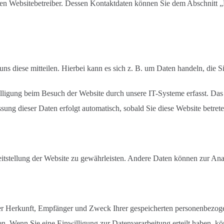
den Websitebetreiber. Dessen Kontaktdaten können Sie dem Abschnitt „H
s diese mitteilen. Hierbei kann es sich z. B. um Daten handeln, die S
igung beim Besuch der Website durch unsere IT-Systeme erfasst. Das s
sung dieser Daten erfolgt automatisch, sobald Sie diese Website betrete
reitstellung der Website zu gewährleisten. Andere Daten können zur An
über Herkunft, Empfänger und Zweck Ihrer gespeicherten personenbezog
. Wenn Sie eine Einwilligung zur Datenverarbeitung erteilt haben, kön